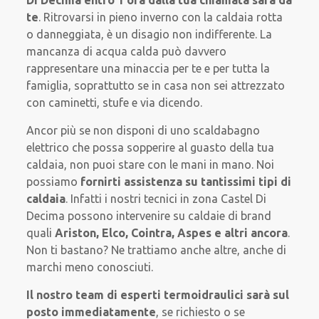
te
. Ritrovarsi in pieno inverno con la caldaia rotta
o danneggiata, è un disagio non indifferente. La
mancanza di acqua calda può davvero
rappresentare una minaccia per te e per tutta la
famiglia, soprattutto se in casa non sei attrezzato
con caminetti, stufe e via dicendo.
Ancor più se non disponi di uno scaldabagno
elettrico che possa sopperire al guasto della tua
caldaia, non puoi stare con le mani in mano. Noi
possiamo
fornirti assistenza su
tantissimi tipi di
caldaia
. Infatti i nostri tecnici in zona Castel Di
Decima possono intervenire su caldaie di brand
quali
Ariston, Elco, Cointra, Aspes e altri ancora
.
Non ti bastano? Ne trattiamo anche altre, anche di
marchi meno conosciuti.
Il nostro team di esperti termoidraulici sarà
sul
posto immediatamente
, se richiesto o se