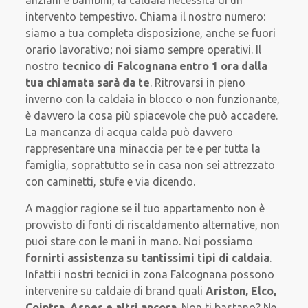
intervento tempestivo. Chiama il nostro numero:
siamo a tua completa disposizione, anche se fuori
orario lavorativo; noi siamo sempre operativi. Il
nostro
tecnico di Falcognana entro 1 ora dalla
tua chiamata sarà da te
. Ritrovarsi in pieno
inverno con la caldaia in blocco o non funzionante,
è davvero la cosa più spiacevole che può accadere.
La mancanza di acqua calda può davvero
rappresentare una minaccia per te e per tutta la
famiglia, soprattutto se in casa non sei attrezzato
con caminetti, stufe e via dicendo.
A maggior ragione se il tuo appartamento non è
provvisto di fonti di riscaldamento alternative, non
puoi stare con le mani in mano. Noi possiamo
fornirti assistenza su
tantissimi tipi di caldaia
.
Infatti i nostri tecnici in zona Falcognana possono
intervenire su caldaie di brand quali
Ariston, Elco,
Cointra, Aspes e altri ancora
. Non ti bastano? Ne