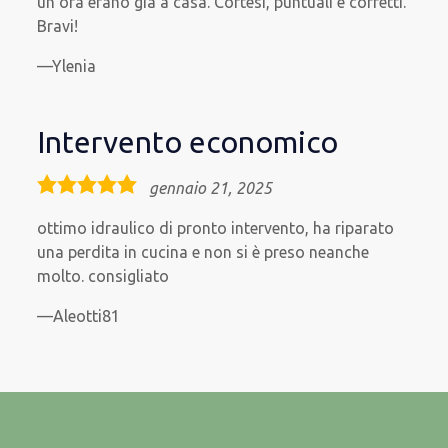
un’ora erano già a casa. Cortesi, puntuali e corretti.
Bravi!
Ylenia
Intervento economico
5,0
gennaio 21, 2025
rating
ottimo idraulico di pronto intervento, ha riparato
una perdita in cucina e non si è preso neanche
molto. consigliato
Aleotti81