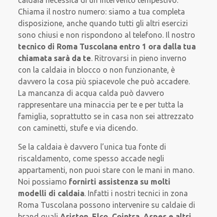
Chiama il nostro numero: siamo a tua completa
disposizione, anche quando tutti gli altri esercizi
sono chiusi e non rispondono al telefono. Il nostro
tecnico di Roma Tuscolana entro 1 ora dalla tua
chiamata sarà da te
. Ritrovarsi in pieno inverno
con la caldaia in blocco o non funzionante, è
davvero la cosa più spiacevole che può accadere.
La mancanza di acqua calda può davvero
rappresentare una minaccia per te e per tutta la
famiglia, soprattutto se in casa non sei attrezzato
con caminetti, stufe e via dicendo.
Se la caldaia è davvero l’unica tua fonte di
riscaldamento, come spesso accade negli
appartamenti, non puoi stare con le mani in mano.
Noi possiamo
fornirti assistenza su
molti
modelli di caldaia
. Infatti i nostri tecnici in zona
Roma Tuscolana possono intervenire su caldaie di
brand quali
Ariston, Elco, Cointra, Aspes e altri