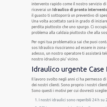
intervento rapido come il nostro servizio d
riceverai un
Idraulico di pronto intervent
il guasto ti sottoporrà un preventivo di spe
Una volta accettato sarà in grado di iniziare
perdita piuttosto che uno spurgo. Ci occupia
problema alla caldaia piuttosto che alla so
Per ogni tua problematica sai che puoi contar
sos Idraulico riusciranno ad essere in zona
adesso, un nostro operatore ti assisterà tele
nostro idraulico piu’ vicino.
Idraulico urgente Case
Il lavoro svolto negli anni ci ha permesso di
dei nostri clienti. Sono proprio i nostri cli
Sono questi i motivi per cui dovresti sceglie
I nostri idraulici sono reperibili 24 h su