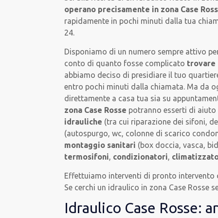
operano precisamente in zona Case Ros
rapidamente in pochi minuti dalla tua chiama
24.
Disponiamo di un numero sempre attivo per ri
conto di quanto fosse complicato
trovare 
abbiamo deciso di presidiare il tuo quartiere
entro pochi minuti dalla chiamata. Ma da ogg
direttamente a casa tua sia su appuntamento
zona Case Rosse
potranno esserti di aiuto 
idrauliche
(tra cui riparazione dei sifoni, de
(autospurgo, wc, colonne di scarico condomi
montaggio sanitari
(box doccia, vasca, bid
termosifoni
,
condizionatori
,
climatizzato
Effettuiamo interventi di pronto intervento
Se cerchi un idraulico in zona Case Rosse se
Idraulico Case Rosse: a