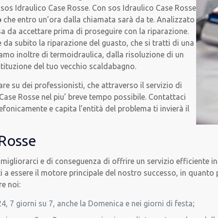
i sos Idraulico Case Rosse. Con sos Idraulico Case Rosse
o
che entro un’ora dalla chiamata sarà da te. Analizzato
sa da accettare prima di proseguire con la riparazione.
 da subito la riparazione del guasto, che si tratti di una
mo inoltre di termoidraulica, dalla risoluzione di un
stituzione del tuo vecchio scaldabagno.
e su dei professionisti, che attraverso il servizio di
 Case Rosse nel piu’ breve tempo possibile. Contattaci
fonicamente e capita l’entità del problema ti invierà il
 Rosse
 migliorarci e di conseguenza di offrire un servizio efficiente 
enti a essere il motore principale del nostro successo, in quan
re noi:
 24, 7 giorni su 7, anche la Domenica e nei giorni di festa;