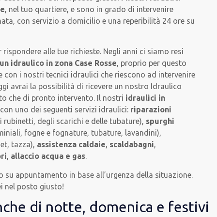
se
, nel tuo quartiere, e sono in grado di intervenire
ta, con servizio a domicilio e una reperibilità 24 ore su
spondere alle tue richieste. Negli anni ci siamo resi
un idraulico in zona Case Rosse
, proprio per questo
 con i nostri tecnici idraulici che riescono ad intervenire
i avrai la possibilità di ricevere un nostro Idraulico
 che di pronto intervento. Il nostri
idraulici in
con uno dei seguenti servizi idraulici:
riparazioni
i rubinetti, degli scarichi e delle tubature),
spurghi
niali, fogne e fognature, tubature, lavandini),
et, tazza),
assistenza caldaie
,
scaldabagni
,
ri
,
allaccio acqua e gas
.
 o su appuntamento in base all’urgenza della situazione.
i nel posto giusto!
nche di notte, domenica e festivi