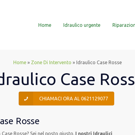
Home
Idraulico urgente
Riparazion
Home
»
Zone Di Intervento
»
Idraulico Case Rosse
draulico Case Ros
CHIAMACI ORA AL 0621129077
Case Rosse
na Case Rosse? Sei nel posto giusto.
I nostri Idraulici