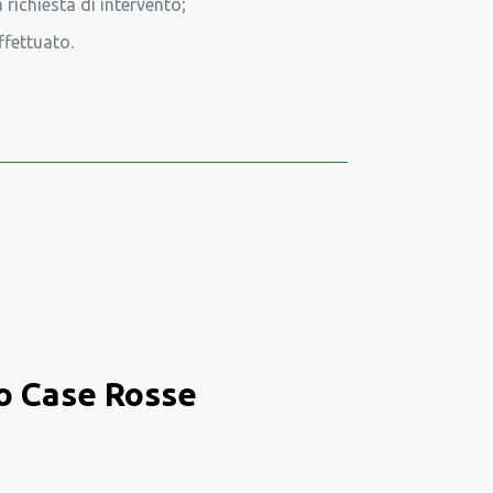
richiesta di intervento;
ffettuato.
co Case Rosse