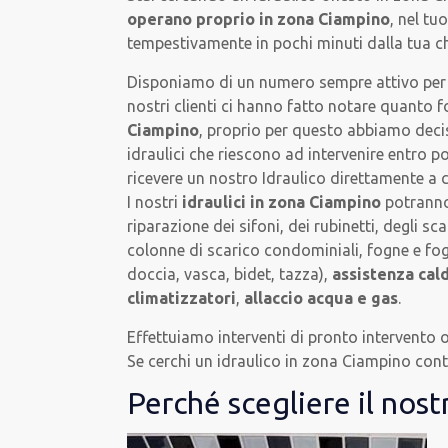
operano proprio in zona Ciampino
, nel tu
tempestivamente in pochi minuti dalla tua ch
Disponiamo di un numero sempre attivo per r
nostri clienti ci hanno fatto notare quanto
Ciampino
, proprio per questo abbiamo deciso
idraulici che riescono ad intervenire entro p
ricevere un nostro Idraulico direttamente a
I nostri
idraulici in zona Ciampino
potranno 
riparazione dei sifoni, dei rubinetti, degli sca
colonne di scarico condominiali, fogne e fog
doccia, vasca, bidet, tazza),
assistenza cal
climatizzatori
,
allaccio acqua e gas
.
Effettuiamo interventi di pronto intervento 
Se cerchi un idraulico in zona Ciampino cont
Perché scegliere il nost