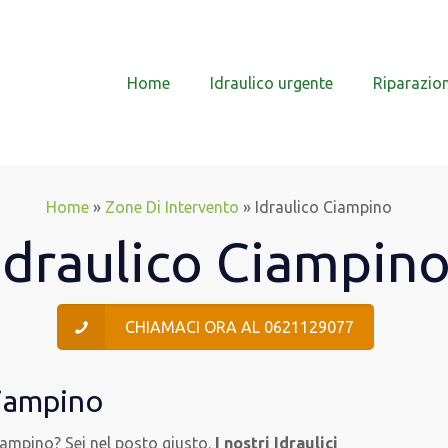
Home
Idraulico urgente
Riparazion
Home
»
Zone Di Intervento
»
Idraulico Ciampino
Idraulico Ciampin
CHIAMACI ORA AL 0621129077
Ciampino
iampino? Sei nel posto giusto.
I nostri Idraulici