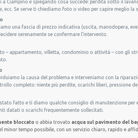
rovi a Ciampino e spiegando cosa succede: perdita sotto il lava
, ecc. Se serve ti chiediamo foto o video per capire meglio la 
vo
niamo una fascia di prezzo indicativa (uscita, manodopera, even
i decidere serenamente se confermare l’intervento.
to – appartamento, villetta, condominio o attività – con gli stru
nto.
o
ividuiamo la causa del problema e interveniamo con la riparazio
rollo completo: niente più perdite, scarichi liberi, pressione d
tato fatto e ti diamo qualche consiglio di manutenzione per ev
nti datati o scarichi frequentemente sollecitati.
mente bloccato
o abbia trovato
acqua sul pavimento del ba
el minor tempo possibile, con un servizio chiaro, rapido e affid