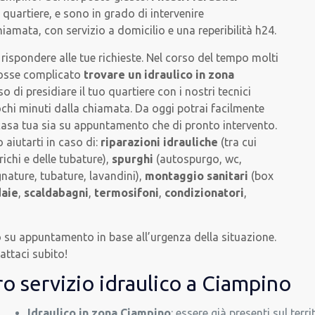
o quartiere, e sono in grado di intervenire
iamata, con servizio a domicilio e una reperibilità h24.
ispondere alle tue richieste. Nel corso del tempo molti
 fosse complicato
trovare un idraulico in zona
 di presidiare il tuo quartiere con i nostri tecnici
ochi minuti dalla chiamata. Da oggi potrai facilmente
 casa tua sia su appuntamento che di pronto intervento.
aiutarti in caso di:
riparazioni idrauliche
(tra cui
richi e delle tubature),
spurghi
(autospurgo, wc,
nature, tubature, lavandini),
montaggio sanitari
(box
daie
,
scaldabagni
,
termosifoni
,
condizionatori
,
o su appuntamento in base all’urgenza della situazione.
attaci subito!
ro servizio idraulico a Ciampino
Idraulico in zona Ciampino
: essere già presenti sul terri