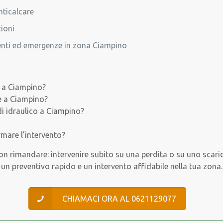
anticalcare
zioni
menti ed emergenze in zona Ciampino
o a Ciampino?
te a Ciampino?
i idraulico a Ciampino?
mare l’intervento?
n rimandare: intervenire subito su una perdita o su uno scari
 un preventivo rapido e un intervento affidabile nella tua zona.
CHIAMACI ORA AL 0621129077