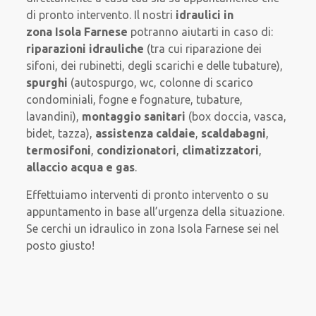
di pronto intervento. Il nostri
idraulici in
zona Isola Farnese
potranno aiutarti in caso di:
riparazioni idrauliche
(tra cui riparazione dei
sifoni, dei rubinetti, degli scarichi e delle tubature),
spurghi
(autospurgo, wc, colonne di scarico
condominiali, fogne e fognature, tubature,
lavandini),
montaggio sanitari
(box doccia, vasca,
bidet, tazza),
assistenza caldaie
,
scaldabagni
,
termosifoni
,
condizionatori
,
climatizzatori
,
allaccio acqua e gas
.
Effettuiamo interventi di pronto intervento o su
appuntamento in base all’urgenza della situazione.
Se cerchi un idraulico in zona Isola Farnese sei nel
posto giusto!