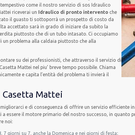
 tempestivo come il nostro servizio di sos Idraulico
attei riceverai un
Idraulico di pronto intervento
che
zzato il guasto ti sottoporrà un prospetto di costo da
lta accettato sarà in grado di iniziare da subito la
 perdita piuttosto che di un tubo intasato. Ci occupiamo
di un problema alla caldaia piuttosto che alla
ontare su dei professionisti, che attraverso il servizio di
 Casetta Mattei nel piu’ breve tempo possibile. Chiama
icamente e capita l’entità del problema ti invierà il
 Casetta Mattei
 migliorarci e di conseguenza di offrire un servizio efficiente 
ienti a essere il motore primario del nostro successo, in quanto
re noi:
, 7 giorni su 7, anche la Domenica e nei giorni di festa;