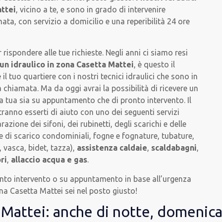
ttei
, vicino a te, e sono in grado di intervenire
ta, con servizio a domicilio e una reperibilità 24 ore
spondere alle tue richieste. Negli anni ci siamo resi
un idraulico in zona Casetta Mattei
, è questo il
l tuo quartiere con i nostri tecnici idraulici che sono in
 chiamata. Ma da oggi avrai la possibilità di ricevere un
a tua sia su appuntamento che di pronto intervento. Il
ranno esserti di aiuto con uno dei seguenti servizi
arazione dei sifoni, dei rubinetti, degli scarichi e delle
 di scarico condominiali, fogne e fognature, tubature,
 vasca, bidet, tazza),
assistenza caldaie
,
scaldabagni
,
ri
,
allaccio acqua e gas
.
ronto intervento o su appuntamento in base all’urgenza
ona Casetta Mattei sei nel posto giusto!
Mattei: anche di notte, domenica 