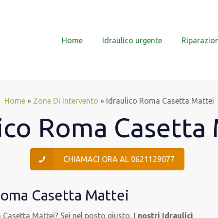
Home
Idraulico urgente
Riparazion
Home
»
Zone Di Intervento
»
Idraulico Roma Casetta Mattei
lico Roma Casetta 
CHIAMACI ORA AL 0621129077
 Roma Casetta Mattei
na Casetta Mattei? Sei nel posto giusto.
I nostri Idraulici