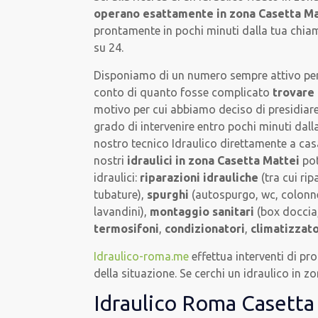
operano esattamente in zona Casetta Ma
prontamente in pochi minuti dalla tua chiama
su 24.
Disponiamo di un numero sempre attivo per ri
conto di quanto fosse complicato
trovare 
motivo per cui abbiamo deciso di presidiare i
grado di intervenire entro pochi minuti dalla
nostro tecnico Idraulico direttamente a cas
nostri
idraulici in zona Casetta Mattei
pot
idraulici:
riparazioni idrauliche
(tra cui rip
tubature),
spurghi
(autospurgo, wc, colonne
lavandini),
montaggio sanitari
(box doccia,
termosifoni
,
condizionatori
,
climatizzato
Idraulico-roma.me
effettua interventi di p
della situazione. Se cerchi un idraulico in z
Idraulico Roma Casetta 