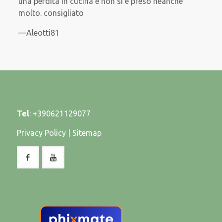
una perdita in cucina e non si è preso neanche
molto. consigliato
Aleotti81
Tel
:
+390621129077
Privacy Policy
|
Sitemap