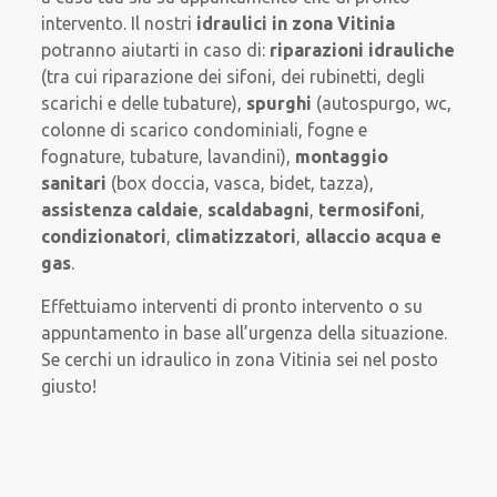
intervento. Il nostri
idraulici in zona Vitinia
potranno aiutarti in caso di:
riparazioni idrauliche
(tra cui riparazione dei sifoni, dei rubinetti, degli
scarichi e delle tubature),
spurghi
(autospurgo, wc,
colonne di scarico condominiali, fogne e
fognature, tubature, lavandini),
montaggio
sanitari
(box doccia, vasca, bidet, tazza),
assistenza caldaie
,
scaldabagni
,
termosifoni
,
condizionatori
,
climatizzatori
,
allaccio acqua e
gas
.
Effettuiamo interventi di pronto intervento o su
appuntamento in base all’urgenza della situazione.
Se cerchi un idraulico in zona Vitinia sei nel posto
giusto!