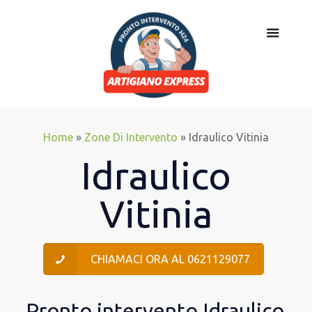
Home
»
Zone Di Intervento
»
Idraulico Vitinia
Idraulico
Vitinia
CHIAMACI ORA AL 0621129077
Pronto intervento Idraulico